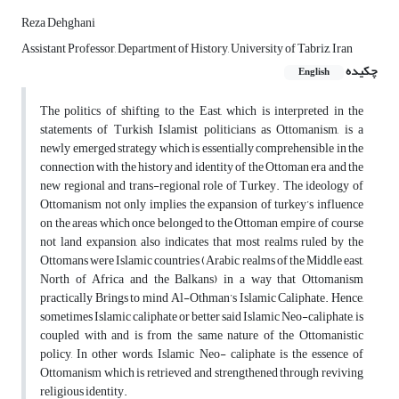
Reza Dehghani
Assistant Professor, Department of History, University of Tabriz, Iran
چکیده
English
The politics of shifting to the East, which is interpreted in the
statements of Turkish Islamist politicians as Ottomanism, is a
newly emerged strategy which is essentially comprehensible in the
connection with the history and identity of the Ottoman era and the
new regional and trans-regional role of Turkey. The ideology of
Ottomanism not only implies the expansion of turkey’s influence
on the areas which once belonged to the Ottoman empire, of course
not land expansion, also indicates that most realms ruled by the
Ottomans were Islamic countries (Arabic realms of the Middle east,
North of Africa and the Balkans) in a way that Ottomanism
practically Brings to mind Al-Othman’s Islamic Caliphate. Hence,
sometimes Islamic caliphate or better said Islamic Neo-caliphate, is
coupled with and is from the same nature of the Ottomanistic
policy, In other words, Islamic Neo- caliphate is the essence of
Ottomanism which is retrieved and strengthened through reviving
religious identity.