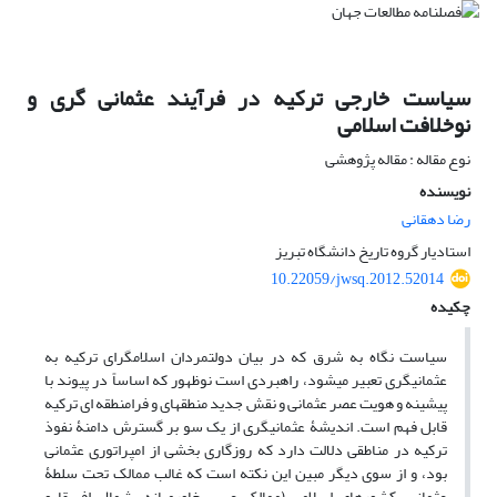
سیاست خارجی ترکیه در فرآیند عثمانی گری و
نوخلافت اسلامی
نوع مقاله : مقاله پژوهشی
نویسنده
رضا دهقانی
استادیار گروه تاریخ دانشگاه تبریز
10.22059/jwsq.2012.52014
چکیده
سیاست نگاه به شرق که در بیان دولتمردان اسلام­گرای ترکیه به
عثمانی­گری تعبیر می­شود، راهبردی است نوظهور که اساساً در پیوند با
پیشینه و هویت عصر عثمانی و نقش جدید منطقه­ای و فرامنطقه ­ای ترکیه
قابل فهم است. اندیشۀ عثمانی­گری از یک سو بر گسترش دامنۀ نفوذ
ترکیه در مناطقی دلالت دارد که روزگاری بخشی از امپراتوری عثمانی
بود، و از سوی دیگر مبین این نکته است که غالب ممالک تحت سلطۀ
عثمانی، کشورهای اسلامی (ممالک عربی خاورمیانه، شمال افریقا و