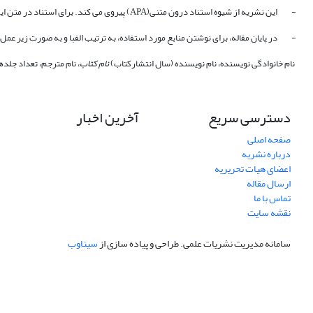
- این نشریه از شیوه استناد درون متنی(APA) پیروی می کند. برای استناد در متن این گونه عمل شود: (نام خانوادگی پدیدآورنده، سال نشر اثر، شماره صفحه). مثال: (رضایی منش، 1380، ص 67).
- در پایان مقاله، برای نوشتن منابع مورد استفاده، به ترتیب الفبا و به صورت زیر عمل
نام خانوادگی نویسنده، نام نویسنده (سال انتشارکتاب)
نام کتاب
، نام مترجم، تعداد جلده
دسترسی سریع
آخرین اخبار
صفحه اصلی
درباره نشریه
اعضای هیات تحریریه
ارسال مقاله
تماس با ما
نقشه سایت
سامانه مدیریت نشریات علمی.
طراحی و پیاده سازی از
سیناوب