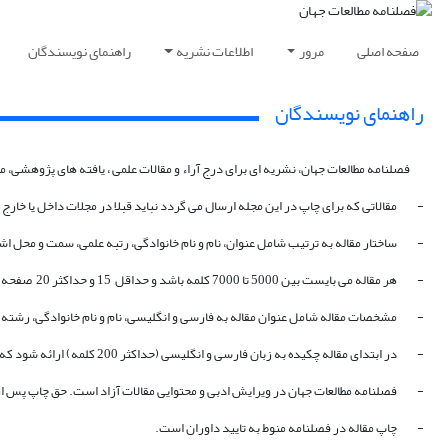
صفحه اصلی
مرور
اطلاعات نشریه
راهنمای نویسندگان
راهنمای نویسندگان
فصلنامه مطالعات جهان، نشریه ای برای درج آراء و مقالات علمی ، یافته های پژوهشی، م
- مقالاتی که برای چاپ در این مجله ارسال می گردد نباید قبلا در مجلات داخل یا خارج
- ساختار مقاله به ترتیب شامل عنوان، نام و نام خانوادگی، رتبه علمی، سمت و محل اشت
- هر مقاله می بایست بین 5000 تا 7000 کلمه باشد و حداقل 15 و حداکثر 20 صفحه A4 در محیط Word شامل متن، پیوست ها و منابع باشد.
- مشخصات مقاله شامل عنوان مقاله به فارسی و انگلیسی، نام و نام ‌خانوادگی، رشته ت
- در ابتدای مقاله چکیده به زبان فارسی و انگلیسی (حداکثر 200 کلمه) ارائه شود که در آن خلاصه ای از موضوع مقاله، روش پژوهش و مهمترین نتایج به دست آمده ذکر و پس از آن واژگان کلیدی به ترتیب حروف الفبا آورده شود.
- فصلنامه مطالعات جهان در ویرایش ادبی و محتوایی مقالات آزاد است. حق چاپ پس از
- چاپ مقاله در فصلنامه منوط به تایید داوران است.